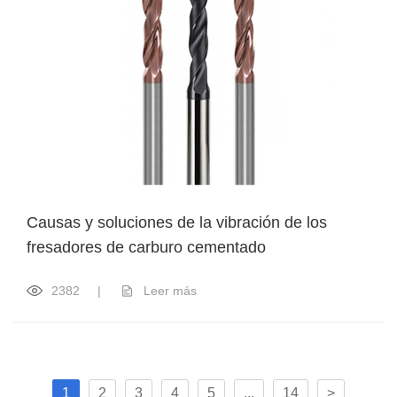
Causas y soluciones de la vibración de los
fresadores de carburo cementado
2382
|
Leer más
1
2
3
4
5
...
14
>